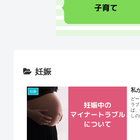
妊娠
私
妊娠
どー
ラブ
ば、
しの