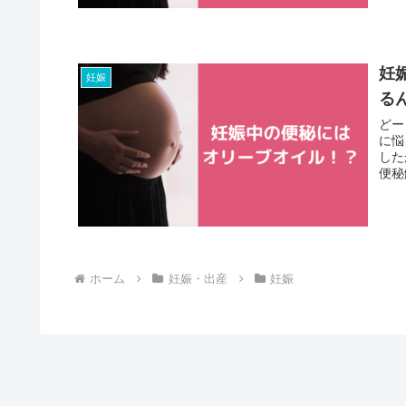
妊
妊娠
る
どー
に悩
した
便秘
ホーム
妊娠・出産
妊娠